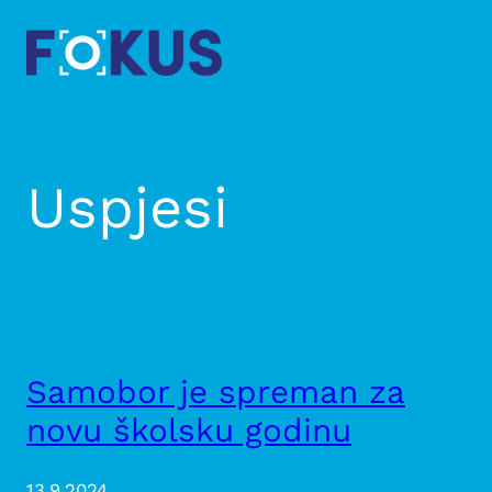
Skip
to
content
Uspjesi
Samobor je spreman za
novu školsku godinu
13.9.2024