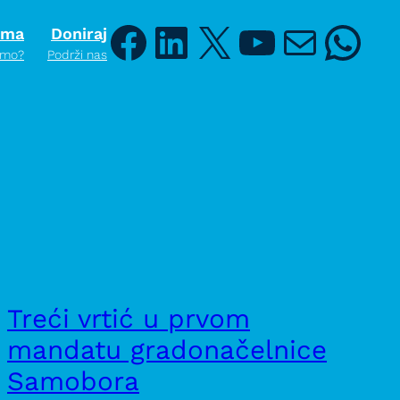
ama
Doniraj
Facebook
LinkedIn
X
YouTube
Mail
Whats
smo?
Podrži nas
Treći vrtić u prvom
mandatu gradonačelnice
Samobora