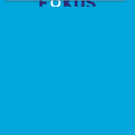
Fokus – hrvatska
liberalna stranka
Vijesti
Program
O nama
Učlani se
Doniraj
Politika privatnosti
Facebook
LinkedIn
X
YouTube
Mail
WhatsApp