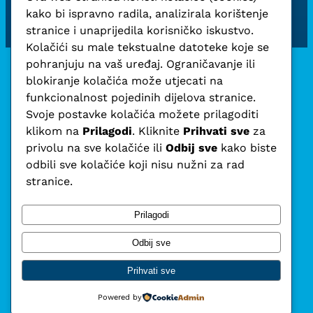
kako bi ispravno radila, analizirala korištenje
Pošalji zahtjev za članstvo
stranice i unaprijedila korisničko iskustvo.
Kolačići su male tekstualne datoteke koje se
pohranjuju na vaš uređaj. Ograničavanje ili
blokiranje kolačića može utjecati na
funkcionalnost pojedinih dijelova stranice.
Svoje postavke kolačića možete prilagoditi
klikom na
Prilagodi
. Kliknite
Prihvati sve
za
privolu na sve kolačiće ili
Odbij sve
kako biste
odbili sve kolačiće koji nisu nužni za rad
stranice.
Prilagodi
Odbij sve
Prihvati sve
Powered by