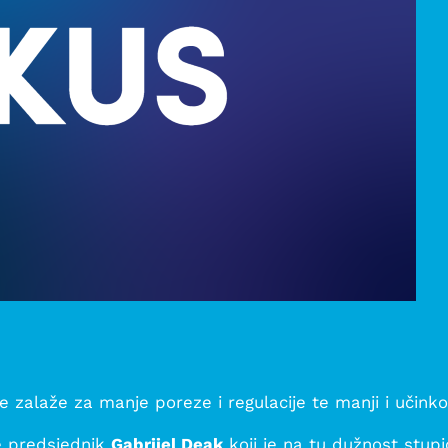
 zalaže za manje poreze i regulacije te manji i učinkovi
e predsjednik
Gabrijel Deak
koji je na tu dužnost stup