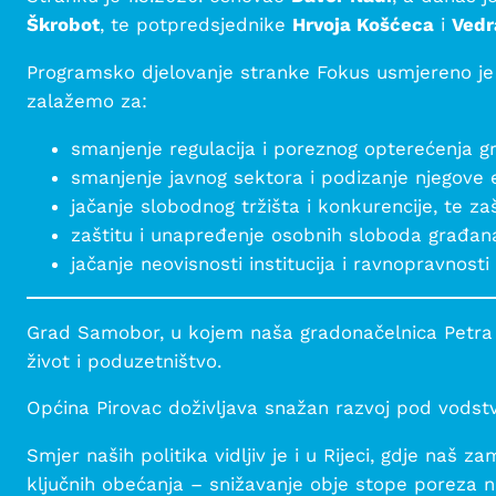
Škrobot
, te potpredsjednike
Hrvoja Košćeca
i
Vedr
Programsko djelovanje stranke Fokus usmjereno je
zalažemo za:
smanjenje regulacija i poreznog opterećenja g
smanjenje javnog sektora i podizanje njegove e
jačanje slobodnog tržišta i konkurencije, te za
zaštitu i unapređenje osobnih sloboda građan
jačanje neovisnosti institucija i ravnopravnost
Grad Samobor, u kojem naša gradonačelnica Petra 
život i poduzetništvo.
Općina Pirovac doživljava snažan razvoj pod vodstv
Smjer naših politika vidljiv je i u Rijeci, gdje na
ključnih obećanja – snižavanje obje stope poreza 