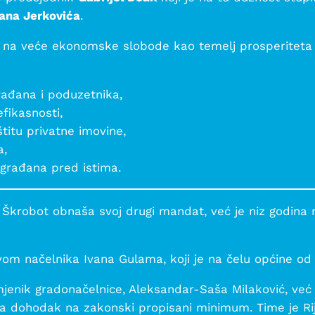
ana Jerkovića
.
 na veće ekonomske slobode kao temelj prosperiteta 
rađana i poduzetnika,
fikasnosti,
štitu privatne imovine,
a,
i građana pred istima.
Škrobot obnaša svoj drugi mandat, već je niz godina 
om načelnika Ivana Gulama, koji je na čelu općine od 
š zamjenik gradonačelnice, Aleksandar-Saša Milaković, v
na dohodak na zakonski propisani minimum. Time je R