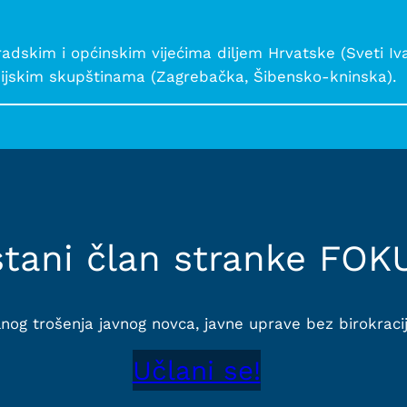
dskim i općinskim vijećima diljem Hrvatske (Sveti Ivan
nijskim skupštinama (Zagrebačka, Šibensko-kninska).
tani član stranke FOK
alnog trošenja javnog novca, javne uprave bez birokracije
Učlani se!