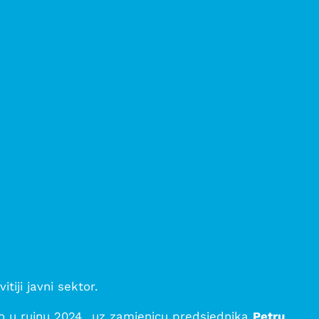
tiji javni sektor.
io u rujnu 2024., uz zamjenicu predsjednika
Petru