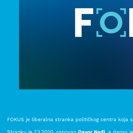
FOKUS je liberalna stranka političkog centra koja se
Stranku je 7.3.2020. osnovao
Davor Nađi
, a danas j