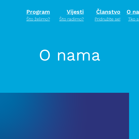
Program
Vijesti
Članstvo
O n
Što želimo?
Što radimo?
Pridružite se!
Tko 
O nama