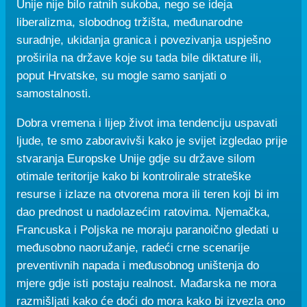
Unije nije bilo ratnih sukoba, nego se ideja
liberalizma, slobodnog tržišta, međunarodne
suradnje, ukidanja granica i povezivanja uspješno
proširila na države koje su tada bile diktature ili,
poput Hrvatske, su mogle samo sanjati o
samostalnosti.
Dobra vremena i lijep život ima tendenciju uspavati
ljude, te smo zaboravivši kako je svijet izgledao prije
stvaranja Europske Unije gdje su države silom
otimale teritorije kako bi kontrolirale strateške
resurse i izlaze na otvorena mora ili teren koji bi im
dao prednost u nadolazećim ratovima. Njemačka,
Francuska i Poljska ne moraju paranoično gledati u
međusobno naoružanje, radeći crne scenarije
preventivnih napada i međusobnog uništenja do
mjere gdje isti postaju realnost. Mađarska ne mora
razmišljati kako će doći do mora kako bi izvezla ono