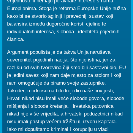
vrijednosti ili nemaju poravnate interese s nama
Europljanima. Stoga je reforma Europske Unije nužna
kako bi se stvorio agilniji i pravedniji sustav koji
balansira između dugoročne koristi cjeline te
individualnih interesa, sloboda i identiteta pojedinih
članica.
Argument populista je da takva Unija narušava
suverenitet pojedinih nacija, što nije istina, jer za
razliku od svih tvorevina čiji smo bili sastavni dio, EU
je jedini savez koji nam daje mjesto za stolom i koji
nam omogućuje da biramo svoje zastupnike.
Također, u odnosu na bilo koji dio naše povijesti,
Hrvati nikad nisu imali veće slobode govora, slobode
mišljenja i slobode kretanja. Hrvatska putovnica
nikad nije više vrijedila, a hrvatski poduzetnici nikad
nisu imali pristup većem tržištu ili izvoru kapitala.
Iako mi dopuštamo kriminal i korupciju u vladi