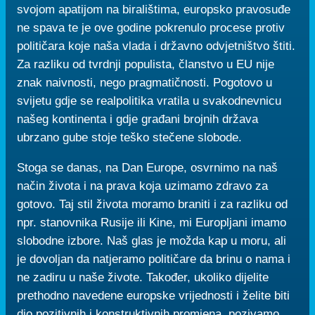
svojom apatijom na biralištima, europsko pravosuđe
ne spava te je ove godine pokrenulo procese protiv
političara koje naša vlada i državno odvjetništvo štiti.
Za razliku od tvrdnji populista, članstvo u EU nije
znak naivnosti, nego pragmatičnosti. Pogotovo u
svijetu gdje se realpolitika vratila u svakodnevnicu
našeg kontinenta i gdje građani brojnih država
ubrzano gube stoje teško stečene slobode.
Stoga se danas, na Dan Europe, osvrnimo na naš
način života i na prava koja uzimamo zdravo za
gotovo. Taj stil života moramo braniti i za razliku od
npr. stanovnika Rusije ili Kine, mi Europljani imamo
slobodne izbore. Naš glas je možda kap u moru, ali
je dovoljan da natjeramo političare da brinu o nama i
ne zadiru u naše živote. Također, ukoliko dijelite
prethodno navedene europske vrijednosti i želite biti
dio pozitivnih i konstruktivnih promjena, pozivamo