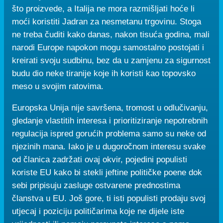
što proizvede, a Italija ne mora razmišljati hoće li
moći koristiti Jadran za nesmetanu trgovinu. Stoga
ne treba čuditi kako danas, nakon tisuća godina, mali
narodi Europe napokon mogu samostalno postojati i
kreirati svoju sudbinu, bez da u zamjenu za sigurnost
budu dio neke tiranije koje ih koristi kao topovsko
meso u svojim ratovima.
Europska Unija nije savršena, tromost u odlučivanju,
gledanje vlastitih interesa i prioritiziranje nepotrebnih
regulacija ispred gorućih problema samo su neke od
njezinih mana. Iako je u dugoročnom interesu svake
od članica zadržati ovaj okvir, pojedini populisti
koriste EU kako bi stekli jeftine političke poene dok
sebi pripisuju zasluge ostvarene prednostima
članstva u EU. Još gore, ti isti populisti prodaju svoj
utjecaj i poziciju političarima koje ne dijele iste