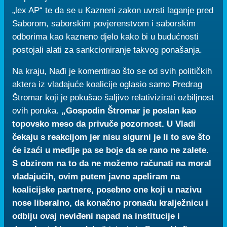
„lex AP“ te da se u Kazneni zakon uvrsti laganje pred
Saborom, saborskim povjerenstvom i saborskim
odborima kao kazneno djelo kako bi u budućnosti
postojali alati za sankcioniranje takvog ponašanja.
Na kraju, Nađi je komentirao što se od svih političkih
aktera iz vladajuće koalicije oglasio samo Predrag
Štromar koji je pokušao šaljivo relativizirati ozbiljnost
ovih poruka.
„Gospodin Štromar je poslan kao
topovsko meso da privuče pozornost. U Vladi
čekaju s reakcijom jer nisu sigurni je li to sve što
će izaći u medije pa se boje da se rano ne zalete.
S obzirom na to da ne možemo računati na moral
vladajućih, ovim putem javno apeliram na
koalicijske partnere, posebno one koji u nazivu
nose liberalno, da konačno pronađu kralježnicu i
odbiju ovaj neviđeni napad na institucije i