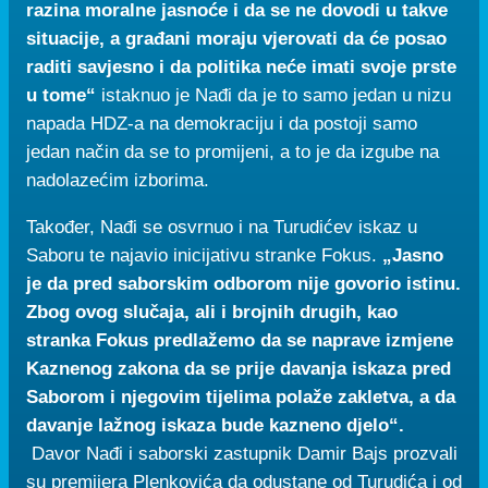
razina moralne jasnoće i da se ne dovodi u takve
situacije, a građani moraju vjerovati da će posao
raditi savjesno i da politika neće imati svoje prste
u tome“
istaknuo je Nađi da je to samo jedan u nizu
napada HDZ-a na demokraciju i da postoji samo
jedan način da se to promijeni, a to je da izgube na
nadolazećim izborima.
Također, Nađi se osvrnuo i na Turudićev iskaz u
Saboru te najavio inicijativu stranke Fokus.
„Jasno
je da pred saborskim odborom nije govorio istinu.
Zbog ovog slučaja, ali i brojnih drugih, kao
stranka Fokus predlažemo da se naprave izmjene
Kaznenog zakona da se prije davanja iskaza pred
Saborom i njegovim tijelima polaže zakletva, a da
davanje lažnog iskaza bude kazneno djelo“.
Davor Nađi i saborski zastupnik Damir Bajs prozvali
su premijera Plenkovića da odustane od Turudića i od