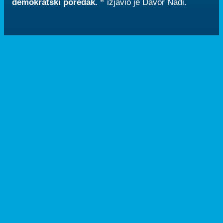
demokratski poredak. “
izjavio je Davor Nađi.