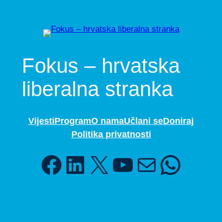
Fokus – hrvatska
liberalna stranka
Vijesti
Program
O nama
Učlani se
Doniraj
Politika privatnosti
Facebook
LinkedIn
X
YouTube
Mail
WhatsApp