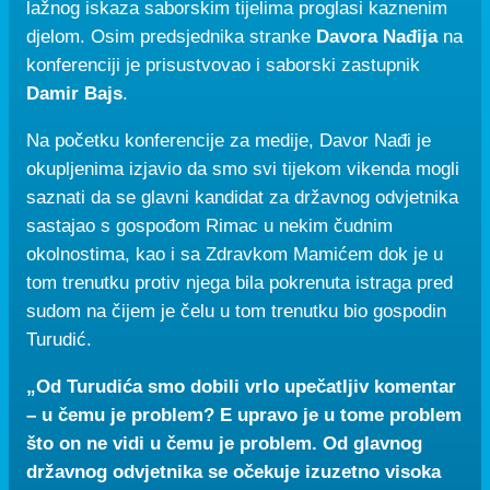
lažnog iskaza saborskim tijelima proglasi kaznenim
djelom. Osim predsjednika stranke
Davora Nađija
na
konferenciji je prisustvovao i saborski zastupnik
Damir Bajs
.
Na početku konferencije za medije, Davor Nađi je
okupljenima izjavio da smo svi tijekom vikenda mogli
saznati da se glavni kandidat za državnog odvjetnika
sastajao s gospođom Rimac u nekim čudnim
okolnostima, kao i sa Zdravkom Mamićem dok je u
tom trenutku protiv njega bila pokrenuta istraga pred
sudom na čijem je čelu u tom trenutku bio gospodin
Turudić.
„Od Turudića smo dobili vrlo upečatljiv komentar
– u čemu je problem? E upravo je u tome problem
što on ne vidi u čemu je problem. Od glavnog
državnog odvjetnika se očekuje izuzetno visoka