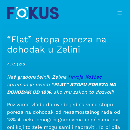
Skip
to
content
“Flat” stopa poreza na
dohodak u Zelini
4.7.2023.
Naš gradonačelnik Zeline
Hrvoje Košćec
spreman je uvesti
“FLAT” STOPU POREZA NA
DOHODAK OD 18%
, ako mu zakon to dozvoli!
Pozivamo vladu da uvede jedinstvenu stopu
poreza na dohodak od nesamostalnog rada od
18% ili neka omogući gradovima i općinama da
oni koji to žele mogu sami i napraviti. To bi bila