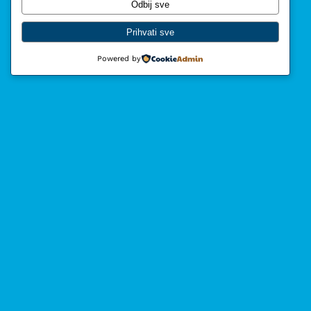
Odbij sve
Fokus – hrvatska
Prihvati sve
liberalna stranka
Powered by
Vijesti
Program
O nama
Učlani se
Doniraj
Politika privatnosti
Facebook
LinkedIn
X
YouTube
Mail
WhatsApp