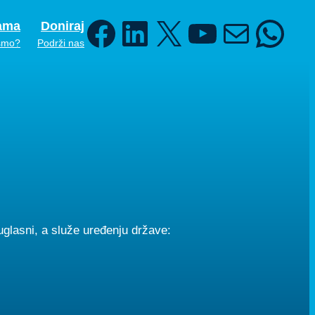
ama
Doniraj
Facebook
LinkedIn
X
YouTube
Mail
WhatsA
smo?
Podrži nas
uglasni, a služe uređenju države: