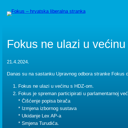
Skip
to
content
Fokus ne ulazi u većin
21.4.2024.
Danas su na sastanku Upravnog odbora stranke Fokus d
Fokus ne ulazi u većinu s HDZ-om.
Fokus je spreman participirati u parlamentarnoj već
* Čišćenje popisa birača
* Izmjena izbornog sustava
* Ukidanje Lex AP-a
* Smjena Turudića.