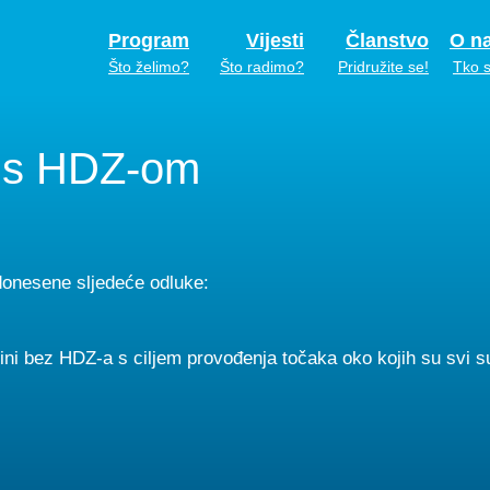
Program
Vijesti
Članstvo
O n
Što želimo?
Što radimo?
Pridružite se!
Tko 
u s HDZ-om
onesene sljedeće odluke:
ini bez HDZ-a s ciljem provođenja točaka oko kojih su svi s