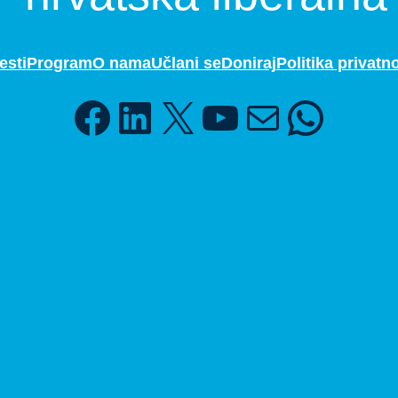
esti
Program
O nama
Učlani se
Doniraj
Politika privatno
Facebook
LinkedIn
X
YouTube
Mail
WhatsApp