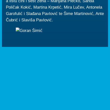
a listu čini i šest žena – Marijana Plečko, Sanda
Poličak Kokić, Martina Krpetić, Mira Lučev, Antonela
Garofulić i Slađana Pavlović te Šime Martinović, Ante
Čubrić i Slaviša Pavlović.