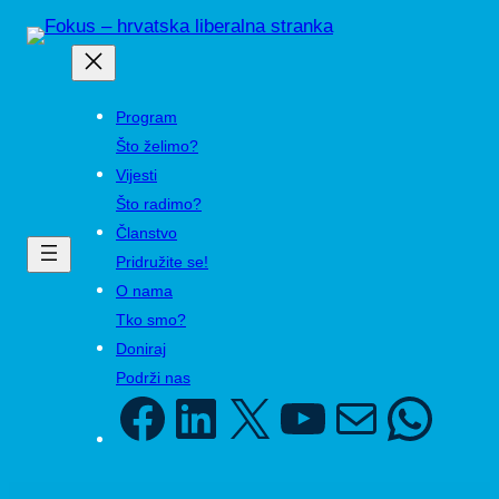
Skip
to
content
Program
Što želimo?
Vijesti
Što radimo?
Članstvo
Pridružite se!
O nama
Tko smo?
Doniraj
Podrži nas
Facebook
LinkedIn
X
YouTube
Mail
WhatsAp