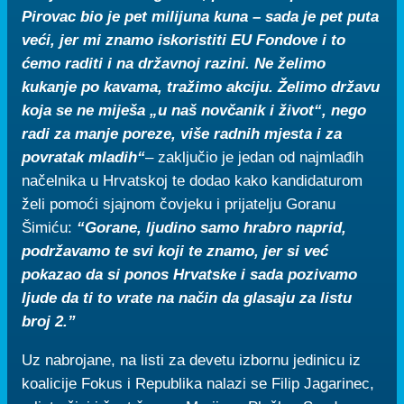
Pirovac bio je pet milijuna kuna – sada je pet puta
veći, jer mi znamo iskoristiti EU Fondove i to
ćemo raditi i na državnoj razini. Ne želimo
kukanje po kavama, tražimo akciju. Želimo državu
koja se ne miješa „u naš novčanik i život“, nego
radi za manje poreze, više radnih mjesta i za
povratak mladih“
– zaključio je jedan od najmlađih
načelnika u Hrvatskoj te dodao kako kandidaturom
želi pomoći sjajnom čovjeku i prijatelju Goranu
Šimiću:
“Gorane, ljudino samo hrabro naprid,
podržavamo te svi koji te znamo, jer si već
pokazao da si ponos Hrvatske i sada pozivamo
ljude da ti to vrate na način da glasaju za listu
broj 2.”
Uz nabrojane, na listi za devetu izbornu jedinicu iz
koalicije Fokus i Republika nalazi se Filip Jagarinec,