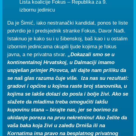
Lista koalicije Fokus – Republika za 9.
izbornu jedinicu
Da je Šimić, iako nestranački kandidat, ponos te liste
potvrdio je i predsjednik stranke Fokus, Davor Nađi.
Istaknuo je kako su i u šibenskoj, baš kao i u ostalim
izbornim jedinicama okupili ljude kojima je fokus
javna, a ne privatna stvar.
„Dokazali smo se u
kontinentalnoj Hrvatskoj, u Dalmaciji imamo
uspješan primjer Pirovca, ali dajte nam priliku da
se naš glas razuma čuje više. Iza nas su rezultati:
gradovi i općine u kojima raste broj stanovnika, u
kojima se lakše dolazi do posla i bolje živi. Ako se
slažete da mladima treba omogućiti lakšu
kupovinu stana – birajte nas, jer se borimo za
ukidanje poreza na prvu nekretninu! Ako želite da
vaša baka koja živi u zaleđu Drniša ili na
Kornatima ima pravo na besplatnog privatnog