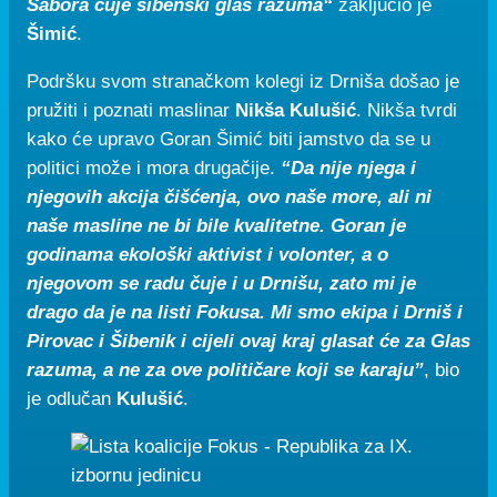
Sabora čuje šibenski glas razuma“
zaključio je
Šimić
.
Podršku svom stranačkom kolegi iz Drniša došao je
pružiti i poznati maslinar
Nikša Kulušić
. Nikša tvrdi
kako će upravo Goran Šimić biti jamstvo da se u
politici može i mora drugačije.
“Da nije njega i
njegovih akcija čišćenja, ovo naše more, ali ni
naše masline ne bi bile kvalitetne. Goran je
godinama ekološki aktivist i volonter, a o
njegovom se radu čuje i u Drnišu, zato mi je
drago da je na listi Fokusa. Mi smo ekipa i Drniš i
Pirovac i Šibenik i cijeli ovaj kraj glasat će za Glas
razuma, a ne za ove političare koji se karaju”
, bio
je odlučan
Kulušić
.