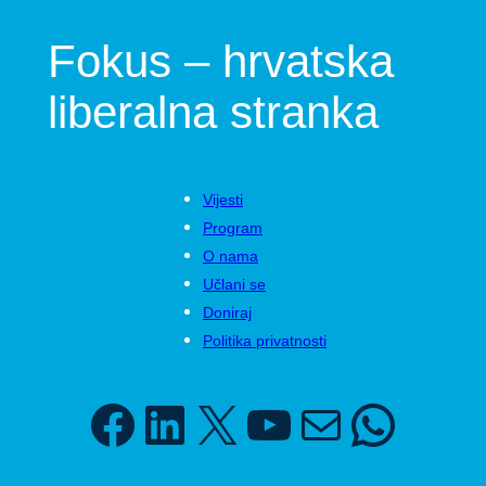
Fokus – hrvatska
liberalna stranka
Vijesti
Program
O nama
Učlani se
Doniraj
Politika privatnosti
Facebook
LinkedIn
X
YouTube
Mail
WhatsApp