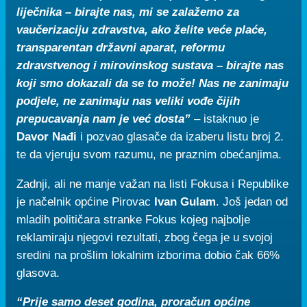
liječnika – birajte nas, mi se zalažemo za
vaučerizaciju zdravstva, ako želite veće plaće,
transparentan državni aparat, reformu
zdravstvenog i mirovinskog sustava – birajte nas
koji smo dokazali da se to može! Nas ne zanimaju
podjele, ne zanimaju nas veliki vođe čijih
prepucavanja nam je već dosta”
– istaknuo je
Davor Nađi
i pozvao glasače da izaberu listu broj 2.
te da vjeruju svom razumu, ne praznim obećanjima.
Zadnji, ali ne manje važan na listi Fokusa i Republike
je načelnik općine Pirovac
Ivan Gulam
. Još jedan od
mladih političara stranke Fokus kojeg najbolje
reklamiraju njegovi rezultati, zbog čega je u svojoj
sredini na prošlim lokalnim izborima dobio čak 66%
glasova.
“
Prije samo deset godina, proračun općine