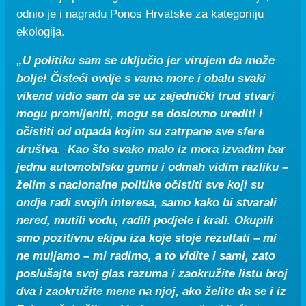
odnio je i nagradu Ponos Hrvatske za kategoriiju
ekologija.
„U politiku sam se uključio jer virujem da može
bolje! Čisteći ovdje s vama more i obalu svaki
vikend vidio sam da se uz zajednički trud stvari
mogu promijeniti, mogu se doslovno urediti i
očistiti od otpada kojim su zatrpane sve sfere
društva. Kao što svako malo iz mora izvadim bar
jednu automobilsku gumu i odmah vidim razliku –
želim s nacionalne politike očistiti sve koji su
ondje radi svojih interesa, samo kako bi stvarali
nered, mutili vodu, radili podjele i krali. Okupili
smo pozitivnu ekipu iza koje stoje rezultati – mi
ne muljamo – mi radimo, a to vidite i sami, zato
poslušajte svoj glas razuma i zaokružite listu broj
dva i zaokružite mene na njoj, ako želite da se i iz