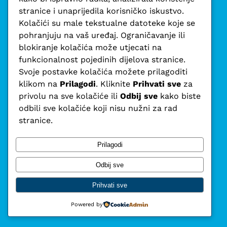
stranice i unaprijedila korisničko iskustvo.
Kolačići su male tekstualne datoteke koje se
pohranjuju na vaš uređaj. Ograničavanje ili
blokiranje kolačića može utjecati na
funkcionalnost pojedinih dijelova stranice.
Fokus – hrvatska
Svoje postavke kolačića možete prilagoditi
klikom na
Prilagodi
. Kliknite
Prihvati sve
za
liberalna stranka
privolu na sve kolačiće ili
Odbij sve
kako biste
odbili sve kolačiće koji nisu nužni za rad
stranice.
Vijesti
Program
O nama
Učlani se
Doniraj
Politika privatnosti
Prilagodi
Odbij sve
Facebook
LinkedIn
X
YouTube
Mail
WhatsApp
Prihvati sve
Powered by