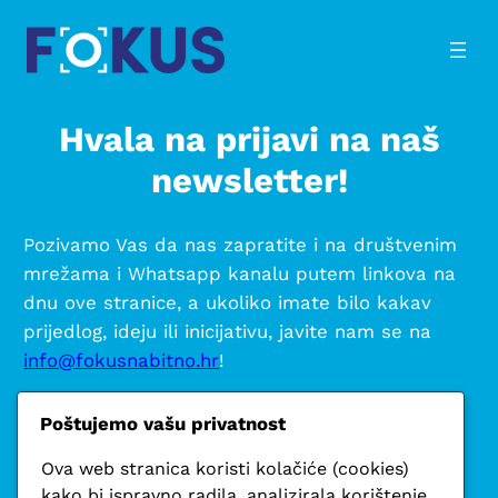
Hvala na prijavi na naš
newsletter!
Pozivamo Vas da nas zapratite i na društvenim
mrežama i Whatsapp kanalu putem linkova na
dnu ove stranice, a ukoliko imate bilo kakav
prijedlog, ideju ili inicijativu, javite nam se na
info@fokusnabitno.hr
!
Hvala još jednom!
Poštujemo vašu privatnost
Srdačno,
Ova web stranica koristi kolačiće (cookies)
Vaš FOKUS
kako bi ispravno radila, analizirala korištenje