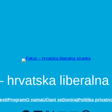
 hrvatska liberalna
esti
Program
O nama
Učlani se
Doniraj
Politika privatno