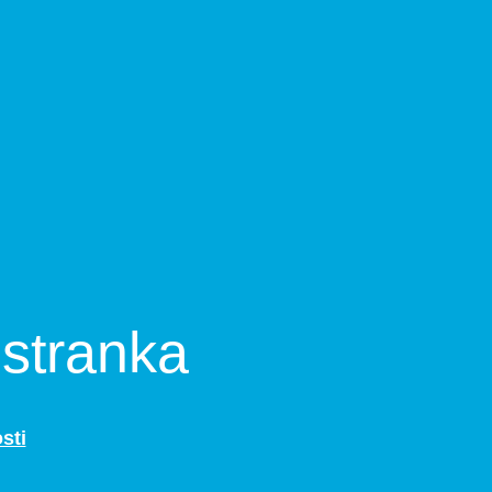
 stranka
sti