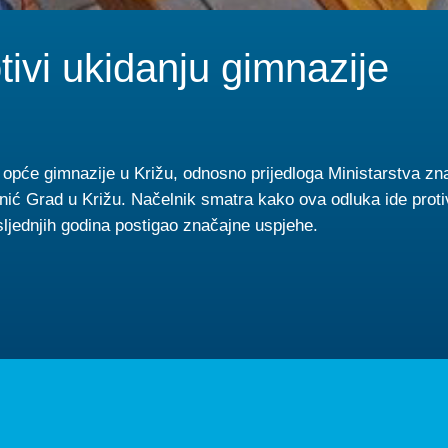
tivi ukidanju gimnazije
a opće gimnazije u Križu, odnosno prijedloga Ministarstva zn
ić Grad u Križu. Načelnik smatra kako ova odluka ide protiv
sljednjih godina postigao značajne uspjehe.