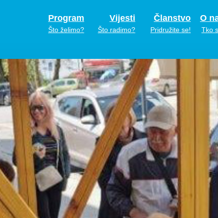
Program
Vijesti
Članstvo
O n
Što želimo?
Što radimo?
Pridružite se!
Tko 