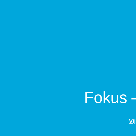
Fokus –
Vij