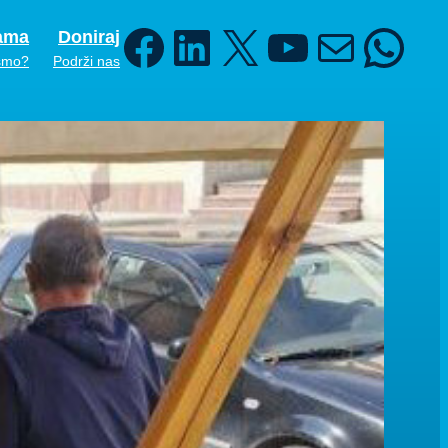
ama
Doniraj
Facebook
LinkedIn
X
YouTube
Mail
WhatsA
smo?
Podrži nas