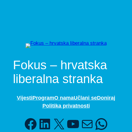
Fokus – hrvatska
liberalna stranka
Vijesti
Program
O nama
Učlani se
Doniraj
Politika privatnosti
Facebook
LinkedIn
X
YouTube
Mail
WhatsApp