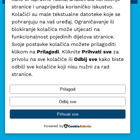
stranice i unaprijedila korisničko iskustvo.
Kolačići su male tekstualne datoteke koje se
pohranjuju na vaš uređaj. Ograničavanje ili
blokiranje kolačića može utjecati na
funkcionalnost pojedinih dijelova stranice.
Fokus – hrvatska
Svoje postavke kolačića možete prilagoditi
klikom na
Prilagodi
. Kliknite
Prihvati sve
za
liberalna stranka
privolu na sve kolačiće ili
Odbij sve
kako biste
odbili sve kolačiće koji nisu nužni za rad
stranice.
Vijesti
Program
O nama
Učlani se
Doniraj
Politika privatnosti
Prilagodi
Odbij sve
Facebook
LinkedIn
X
YouTube
Mail
WhatsApp
Prihvati sve
Powered by