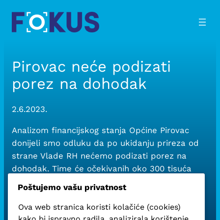
Skip
to
content
Pirovac neće podizati
porez na dohodak
2.6.2023.
Analizom financijskog stanja Općine Pirovac
donijeli smo odluku da po ukidanju prireza od
strane Vlade RH nećemo podizati porez na
dohodak. Time će očekivanih oko 300 tisuća
kuna/40 tisuća eura biti kroz plaće prepušteno
Poštujemo vašu privatnost
mještanima.
Ova web stranica koristi kolačiće (cookies)
kako bi ispravno radila, analizirala korištenje