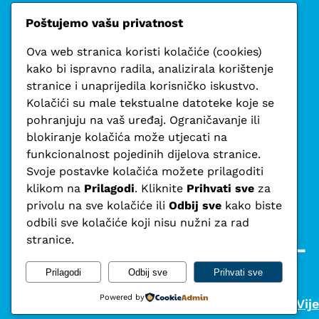
Poštujemo vašu privatnost
Ova web stranica koristi kolačiće (cookies)
kako bi ispravno radila, analizirala korištenje
stranice i unaprijedila korisničko iskustvo.
Kolačići su male tekstualne datoteke koje se
pohranjuju na vaš uređaj. Ograničavanje ili
blokiranje kolačića može utjecati na
funkcionalnost pojedinih dijelova stranice.
Svoje postavke kolačića možete prilagoditi
klikom na
Prilagodi
. Kliknite
Prihvati sve
za
privolu na sve kolačiće ili
Odbij sve
kako biste
odbili sve kolačiće koji nisu nužni za rad
Fokus – 
stranice.
Prilagodi
Odbij sve
Prihvati sve
Powered by
Vije