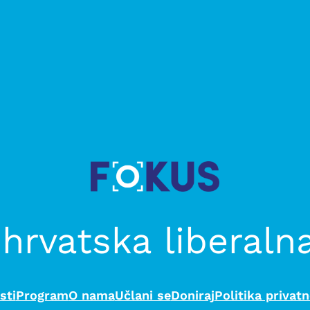
hrvatska liberaln
sti
Program
O nama
Učlani se
Doniraj
Politika privatn