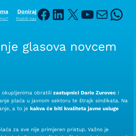
ama
Doniraj
Facebook
LinkedIn
X
YouTube
Mail
Whats
smo?
Podrži nas
anje glasova novcem
okupljenima obratili
zastupnici Dario Zurovec
i
ćanje plaća u javnom sektoru te štrajk sindikata. Na
nje, a to je
kakva će biti kvaliteta javne usluge
aća za sve nije primjeren pristup. Važno je