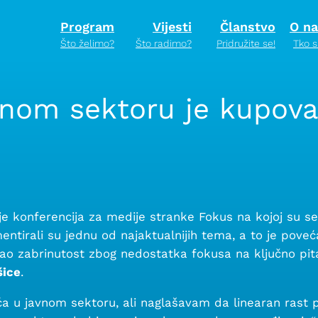
Program
Vijesti
Članstvo
O n
Što želimo?
Što radimo?
Pridružite se!
Tko 
vnom sektoru je kupov
 konferencija za medije stranke Fokus na kojoj su se 
entirali su jednu od najaktualnijih tema, a to je pove
ao zabrinutost zbog nedostatka fokusa na ključno pita
šice
.
 u javnom sektoru, ali naglašavam da linearan rast pl