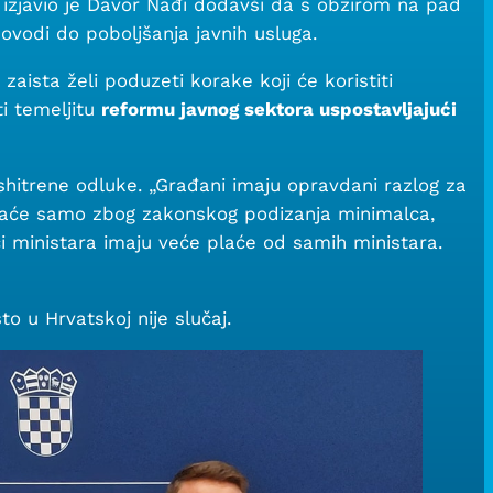
 izjavio je Davor Nađi dodavši da s obzirom na pad
ovodi do poboljšanja javnih usluga.
zaista želi poduzeti korake koji će koristiti
i temeljitu
reformu javnog sektora uspostavljajući
ishitrene odluke. „Građani imaju opravdani razlog za
 plaće samo zbog zakonskog podizanja minimalca,
i ministara imaju veće plaće od samih ministara.
o u Hrvatskoj nije slučaj.