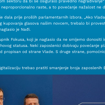
nom sektoru da bi se osiguralo pravedno nagrađivanje“
 neproporcionalno raste, a to povećanje nažalost ne d
je dala prije prošlih parlamentarnih izbora. „Ako Vlada 
g kupovanja glasova našim novcem, trebalo bi provest
naglasio je Nađi.
pnik Fokusa, koji je naglasio da ne smijemo donositi 
njihovog statusa. Neki zaposlenici dobivaju povećanje
rd propisan od strane Vlade. S druge strane, pomoćnic
talizaciju trebao pratiti smanjenje broja zaposlenih št