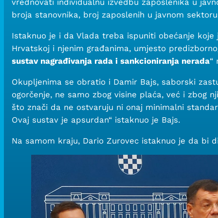
vrednovati individualnu izvedbu zaposlenika u jav
broja stanovnika, broj zaposlenih u javnom sektoru
Istaknuo je i da Vlada treba ispuniti obećanje koje 
Hrvatskoj i njenim građanima, umjesto predizborno
sustav nagrađivanja rada i sankcioniranja nerada
“ 
Okupljenima se obratio i Damir Bajs, saborski zastu
ogorčenje, ne samo zbog visine plaća, već i zbog 
što znači da ne ostvaruju ni onaj minimalni standa
Ovaj sustav je apsurdan“ istaknuo je Bajs.
Na samom kraju, Dario Zurovec istaknuo je da bi digi