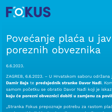
Skip
to
content
Povećanje plaća u ja
poreznih obveznika
6.6.2023.
ZAGREB, 6.6.2023. – U Hrvatskom saboru održana je
Damir Bajs
te
predsjednik stranke Davor Nađi
. Kom
samom početku se obratio Davor Nađi koji je iskaz
koju će porezni obveznici dobiti u zamjenu za povi
„Stranka Fokus prepoznaje potrebu za rastom plaća