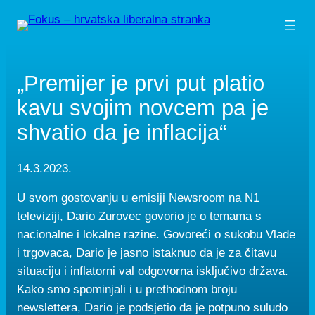
Skip
to
content
„Premijer je prvi put platio
kavu svojim novcem pa je
shvatio da je inflacija“
14.3.2023.
U svom gostovanju u emisiji Newsroom na N1
televiziji, Dario Zurovec govorio je o temama s
nacionalne i lokalne razine. Govoreći o sukobu Vlade
i trgovaca, Dario je jasno istaknuo da je za čitavu
situaciju i inflatorni val odgovorna isključivo država.
Kako smo spominjali i u prethodnom broju
newslettera, Dario je podsjetio da je potpuno suludo