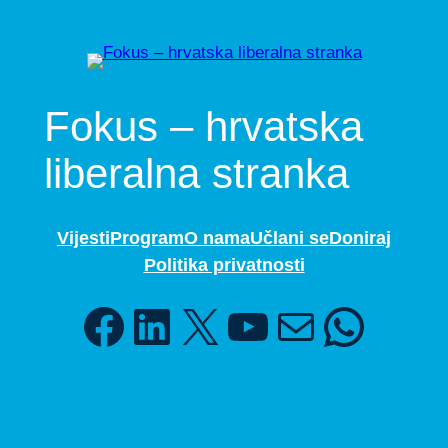
Fokus – hrvatska
liberalna stranka
Vijesti
Program
O nama
Učlani se
Doniraj
Politika privatnosti
Facebook
LinkedIn
X
YouTube
Mail
WhatsApp