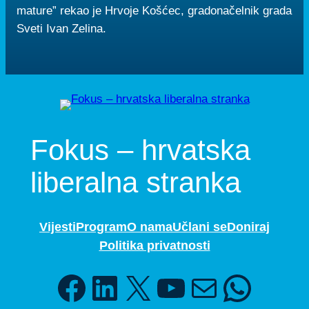
mature” rekao je Hrvoje Košćec, gradonačelnik grada
Sveti Ivan Zelina.
Fokus – hrvatska
liberalna stranka
Vijesti
Program
O nama
Učlani se
Doniraj
Politika privatnosti
Facebook
LinkedIn
X
YouTube
Mail
WhatsApp