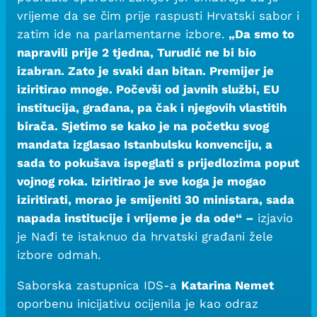
vrijeme da se čim prije raspusti Hrvatski sabor i
zatim ide na parlamentarne izbore.
„Da smo to
napravili prije 2 tjedna, Turudić ne bi bio
izabran. Zato je svaki dan bitan. Premijer je
iziritirao mnoge. Počevši od javnih službi, EU
institucija, građana, pa čak i njegovih vlastitih
birača. Sjetimo se kako je na početku svog
mandata izglasao Istanbulsku konvenciju, a
sada to pokušava ispeglati s prijedlozima poput
vojnog roka. Iziritirao je sve koga je mogao
iziritirati, morao je smijeniti 30 ministara, sada
napada institucije i vrijeme je da ode“ –
izjavio
je Nađi te istaknuo da hrvatski građani žele
izbore odmah.
Saborska zastupnica IDS-a
Katarina Nemet
oporbenu inicijativu ocijenila je kao odraz