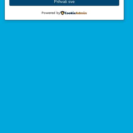
Prihvati sve
Powered by
Fokus – hrvatska
liberalna stranka