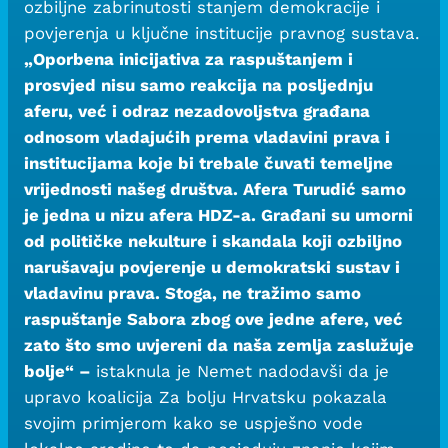
ozbiljne zabrinutosti stanjem demokracije i
povjerenja u ključne institucije pravnog sustava.
„Oporbena inicijativa za raspuštanjem i
prosvjed nisu samo reakcija na posljednju
aferu, već i odraz nezadovoljstva građana
odnosom vladajućih prema vladavini prava i
institucijama koje bi trebale čuvati temeljne
vrijednosti našeg društva. Afera Turudić samo
je jedna u nizu afera HDZ-a. Građani su umorni
od političke nekulture i skandala koji ozbiljno
narušavaju povjerenje u demokratski sustav i
vladavinu prava. Stoga, ne tražimo samo
raspuštanje Sabora zbog ove jedne afere, već
zato što smo uvjereni da naša zemlja zaslužuje
bolje“ –
istaknula je Nemet nadodavši da je
upravo koalicija Za bolju Hrvatsku pokazala
svojim primjerom kako se uspješno vode