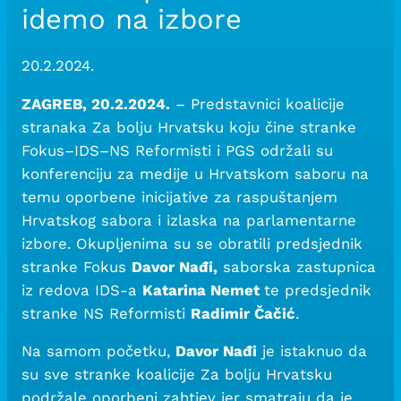
idemo na izbore
20.2.2024.
ZAGREB, 20.2.2024.
– Predstavnici koalicije
stranaka Za bolju Hrvatsku koju čine stranke
Fokus–IDS–NS Reformisti i PGS održali su
konferenciju za medije u Hrvatskom saboru na
temu oporbene inicijative za raspuštanjem
Hrvatskog sabora i izlaska na parlamentarne
izbore. Okupljenima su se obratili predsjednik
stranke Fokus
Davor Nađi,
saborska zastupnica
iz redova IDS-a
Katarina Nemet
te predsjednik
stranke NS Reformisti
Radimir Čačić
.
Na samom početku,
Davor Nađi
je istaknuo da
su sve stranke koalicije Za bolju Hrvatsku
podržale oporbeni zahtjev jer smatraju da je