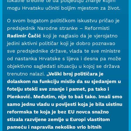
lokalne sredine te da posjeduju znanje kojim
mogu Hrvatsku učiniti boljim mjestom za život.
O svom bogatom političkom iskustvu pričao je
predsjednik Narodne stranke – Reformisti
Radimir Čačić
koji je naglasio da je vjerojatno
jedini aktivni političar koji je dobro poznavao
sve predsjednike države, vlada te sve ministre
od nastanka Hrvatske s lijeva i desna pa može
objektivno sagledati situaciju u kojoj se država
trenutno nalazi.
„Veliki broj političara je
dolaskom na funkciju mislio da su sjedanjem u
fotelju stekli sve znanje i pamet, pa tako i
Plenković. Međutim, nije to baš tako. Imali smo
samo jednu vladu u povijesti koja je bila uistinu
reformska te koja je bez EU novca snažno
stizala razvijene zemlje u Europi vlastitom
pameću i napravila nekoliko vrlo bitnih