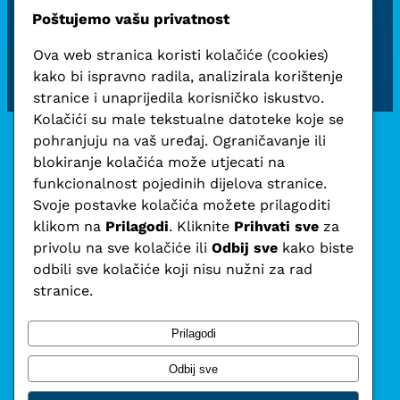
nije bio samo borba za demokraciju, nego smo
Poštujemo vašu privatnost
tamo branili i zdravi razum“
za kraj je izjavio
Nađi
.
Ova web stranica koristi kolačiće (cookies)
kako bi ispravno radila, analizirala korištenje
stranice i unaprijedila korisničko iskustvo.
Kolačići su male tekstualne datoteke koje se
pohranjuju na vaš uređaj. Ograničavanje ili
blokiranje kolačića može utjecati na
funkcionalnost pojedinih dijelova stranice.
Svoje postavke kolačića možete prilagoditi
klikom na
Prilagodi
. Kliknite
Prihvati sve
za
privolu na sve kolačiće ili
Odbij sve
kako biste
odbili sve kolačiće koji nisu nužni za rad
stranice.
Prilagodi
Odbij sve