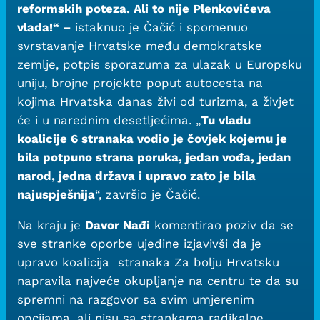
reformskih poteza. Ali to nije Plenkovićeva
vlada!“ –
istaknuo je Čačić i spomenuo
svrstavanje Hrvatske među demokratske
zemlje, potpis sporazuma za ulazak u Europsku
uniju, brojne projekte poput autocesta na
kojima Hrvatska danas živi od turizma, a živjet
će i u narednim desetljećima. „
Tu vladu
koalicije 6 stranaka vodio je čovjek kojemu je
bila potpuno strana poruka, jedan vođa, jedan
narod, jedna država i upravo zato je bila
najuspješnija
“, završio je Čačić.
Na kraju je
Davor Nađi
komentirao poziv da se
sve stranke oporbe ujedine izjavivši da je
upravo koalicija stranaka Za bolju Hrvatsku
napravila najveće okupljanje na centru te da su
spremni na razgovor sa svim umjerenim
opcijama, ali nisu sa strankama radikalne