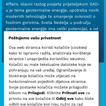
Affairs. Glavni razlog posjeta prijateljskom SAD-
u je tema geotermalne energije, upotreba novih
modernih tehnologija te smanjenje ovisnosti o
fosilnim gorivima. Sveta Nedelja u području
geotermalne energije ima veliki potencijal, a od
2019. godine vodstvo grada vrlo intenzivno radi
Poštujemo vašu privatnost
na dokumentaciji i pripremnim procesima, kako
bi iskoristili taj potencijal.
Ova web stranica koristi kolačiće (cookies)
kako bi ispravno radila, analizirala korištenje
stranice i unaprijedila korisničko iskustvo.
Kolačići su male tekstualne datoteke koje se
pohranjuju na vaš uređaj. Ograničavanje ili
blokiranje kolačića može utjecati na
funkcionalnost pojedinih dijelova stranice.
Svoje postavke kolačića možete prilagoditi
klikom na
Prilagodi
. Kliknite
Prihvati sve
za
Fokus – hrvatska
privolu na sve kolačiće ili
Odbij sve
kako biste
odbili sve kolačiće koji nisu nužni za rad