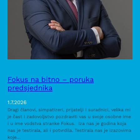
Fokus na bitno – poruka
predsjednika
1.7.2026
Dragi članovi, simpatizeri, prijatelji i suradnici, velika mi
je čast i zadovoljstvo pozdraviti vas u svoje osobne ime
i u ime vodstva stranke Fokus. Iza nas je godina koja
nas je testirala, ali i potvrdila. Testirala nas je izazovima
koje…