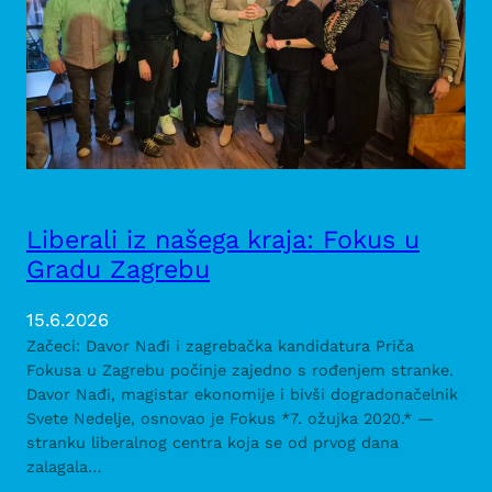
Liberali iz našega kraja: Fokus u
Gradu Zagrebu
15.6.2026
Začeci: Davor Nađi i zagrebačka kandidatura Priča
Fokusa u Zagrebu počinje zajedno s rođenjem stranke.
Davor Nađi, magistar ekonomije i bivši dogradonačelnik
Svete Nedelje, osnovao je Fokus *7. ožujka 2020.* —
stranku liberalnog centra koja se od prvog dana
zalagala…