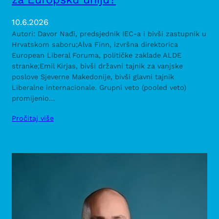
10.6.2026
Autori: Davor Nađi, predsjednik IEC-a i bivši zastupnik u
Hrvatskom saboru;Alva Finn, izvršna direktorica
European Liberal Foruma, političke zaklade ALDE
stranke;Emil Kirjas, bivši državni tajnik za vanjske
poslove Sjeverne Makedonije, bivši glavni tajnik
Liberalne internacionale. Grupni veto (pooled veto)
promijenio…
Pročitaj više