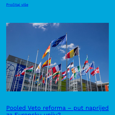
Pročitaj više
Pooled Veto reforma – put naprijed
za Europsku uniju?