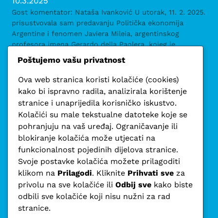
10.3.2025
Gost komentator: Nataša Ivanković U utorak, 11. 2. 2025.
prisustvovala sam predavanju Politička ekonomija
Argentine i fenomen Javiera Mileia, argentinskog
profesora imena Gerardo della Paolera, kojeg je
ugostio Ekonomski fakultet u Rijeci. Nisam apriori
Poštujemo vašu privatnost
guglala o kome se radi kako bih se bez…
Ova web stranica koristi kolačiće (cookies)
Pročitaj više
kako bi ispravno radila, analizirala korištenje
stranice i unaprijedila korisničko iskustvo.
Kolačići su male tekstualne datoteke koje se
pohranjuju na vaš uređaj. Ograničavanje ili
blokiranje kolačića može utjecati na
funkcionalnost pojedinih dijelova stranice.
Svoje postavke kolačića možete prilagoditi
klikom na
Prilagodi
. Kliknite
Prihvati sve
za
privolu na sve kolačiće ili
Odbij sve
kako biste
odbili sve kolačiće koji nisu nužni za rad
stranice.