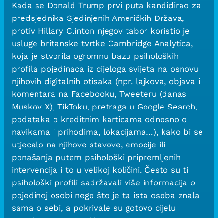
Kada se Donald Trump prvi puta kandidirao za
predsjednika Sjedinjenih Američkih Država,
protiv Hillary Clinton njegov tabor koristio je
usluge britanske tvrtke Cambridge Analytica,
koja je stvorila ogromnu bazu psiholoških
profila pojedinaca iz cijeloga svijeta na osnovu
njihovih digitalnih otisaka (npr. lajkova, objava i
komentara na Facebooku, Tweeteru (danas
Muskov X), TikToku, pretraga u Google Search,
podataka o kreditnim karticama odnosno o
navikama i prihodima, lokacijama…), kako bi se
utjecalo na njihove stavove, emocije ili
ponašanja putem psihološki pripremljenih
intervencija i to u velikoj količini. Često su ti
psihološki profili sadržavali više informacija o
pojedinoj osobi nego što je ta ista osoba znala
sama o sebi, a pokrivale su gotovo cijelu