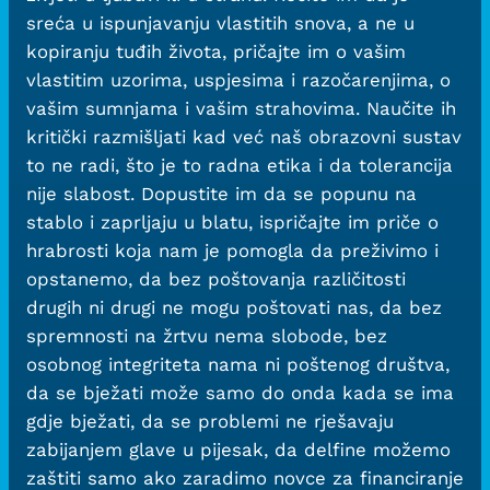
sreća u ispunjavanju vlastitih snova, a ne u
kopiranju tuđih života, pričajte im o vašim
vlastitim uzorima, uspjesima i razočarenjima, o
vašim sumnjama i vašim strahovima. Naučite ih
kritički razmišljati kad već naš obrazovni sustav
to ne radi, što je to radna etika i da tolerancija
nije slabost. Dopustite im da se popunu na
stablo i zaprljaju u blatu, ispričajte im priče o
hrabrosti koja nam je pomogla da preživimo i
opstanemo, da bez poštovanja različitosti
drugih ni drugi ne mogu poštovati nas, da bez
spremnosti na žrtvu nema slobode, bez
osobnog integriteta nama ni poštenog društva,
da se bježati može samo do onda kada se ima
gdje bježati, da se problemi ne rješavaju
zabijanjem glave u pijesak, da delfine možemo
zaštiti samo ako zaradimo novce za financiranje