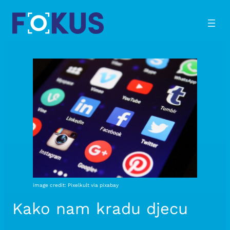
Skip
to
content
image credit: Pixelkult via pixabay
Kako nam kradu djecu