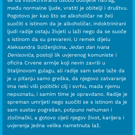
se da indoktriniranu osobu dobijete natrag,
među normalne ljude, vratiti je obitelji i društvu.
Pogotovo jer kao što se alkoholičar ne želi
suočiti s istinom da je alkoholičar, indoktrinirani
ljudi radije ostaju živjeti u laži nego da se suoče
s istinom da su prevareni. U remek dijelu
Aleksandra Solženjicina,
Jedan dan Ivana
Denisovića
, postoji lik uvjerenog komuniste i
oficira Crvene armije koji nevin završi u
Staljinovom gulagu, ali radije sam sebe laže da
je u pitanju samo greška, da njegovo zatvaranje
ima neki viši politički cilj i svrhu, mada njemu
nepoznatu, i samim time je opravdano. Radije je
spreman umrijeti nego suočiti se s istinom da je
sam sustav pogrešan, potpuno nehuman i
zločinački, a gotovo cijeli njegov život, karijera i
uvjerenja jedna velika nametnuta laž.