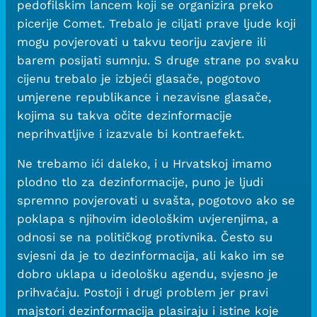
pedofilskim lancem koji se organizira preko
picerije Comet. Trebalo je ciljati prave ljude koji
mogu povjerovati u takvu teoriju zavjere ili
barem posijati sumnju. S druge strane po svaku
cijenu trebalo je izbjeći glasače, pogotovo
umjerene republikance i nezavisne glasače,
kojima su takva očite dezinformacije
neprihvatljive i izazvale bi kontraefekt.
Ne trebamo ići daleko, i u Hrvatskoj imamo
plodno tlo za dezinformacije, puno je ljudi
spremno povjerovati u svašta, pogotovo ako se
poklapa s njihovim ideološkim uvjerenjima, a
odnosi se na političkog protivnika. Često su
svjesni da je to dezinformacija, ali kako im se
dobro uklapa u ideološku agendu, svjesno je
prihvaćaju. Postoji i drugi problem jer pravi
majstori dezinformacija plasiraju i istine koje