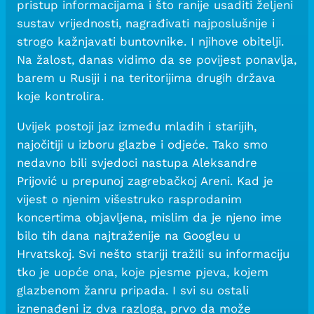
pristup informacijama i što ranije usaditi željeni
sustav vrijednosti, nagrađivati najposlušnije i
strogo kažnjavati buntovnike. I njihove obitelji.
Na žalost, danas vidimo da se povijest ponavlja,
barem u Rusiji i na teritorijima drugih država
koje kontrolira.
Uvijek postoji jaz između mladih i starijih,
najočitiji u izboru glazbe i odjeće. Tako smo
nedavno bili svjedoci nastupa Aleksandre
Prijović u prepunoj zagrebačkoj Areni. Kad je
vijest o njenim višestruko rasprodanim
koncertima objavljena, mislim da je njeno ime
bilo tih dana najtraženije na Googleu u
Hrvatskoj. Svi nešto stariji tražili su informaciju
tko je uopće ona, koje pjesme pjeva, kojem
glazbenom žanru pripada. I svi su ostali
iznenađeni iz dva razloga, prvo da može