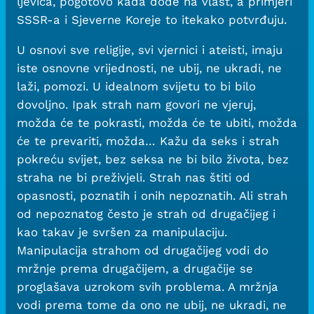
ljevica, pogotovo kada dođe na vlast, a primjeri
SSSR-a i Sjeverne Koreje to itekako potvrđuju.
U osnovi sve religije, svi vjernici i ateisti, imaju
iste osnovne vrijednosti, ne ubij, ne ukradi, ne
laži, pomozi. U idealnom svijetu to bi bilo
dovoljno. Ipak strah nam govori ne vjeruj,
možda će te pokrasti, možda će te ubiti, možda
će te prevariti, možda… Kažu da seks i strah
pokreću svijet, bez seksa ne bi bilo života, bez
straha ne bi preživjeli. Strah nas štiti od
opasnosti, poznatih i onih nepoznatih. Ali strah
od nepoznatog često je strah od drugačijeg i
kao takav je svršen za manipulaciju.
Manipulacija strahom od drugačijeg vodi do
mržnje prema drugačijem, a drugačije se
proglašava uzrokom svih problema. A mržnja
vodi prema tome da ono ne ubij, ne ukradi, ne