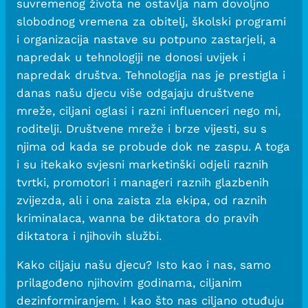
suvremenog života ne ostavlja nam dovoljno
slobodnog vremena za obitelj, školski programi
i organizacija nastave su potpuno zastarjeli, a
napredak u tehnologiji ne donosi uvijek i
napredak društva. Tehnologija nas je prestigla i
danas našu djecu više odgajaju društvene
mreže, ciljani oglasi i razni influenceri nego mi,
roditelji. Društvene mreže i brze vijesti, su s
njima od kada se probude dok ne zaspu. A toga
i su itekako svjesni marketinški odjeli raznih
tvrtki, promotori i manageri raznih glazbenih
zvijezda, ali i ona zaista zla ekipa, od raznih
kriminalaca, wanna be diktatora do pravih
diktatora i njihovih službi.
Kako ciljaju našu djecu? Isto kao i nas, samo
prilagođeno njihovim godinama, ciljanim
dezinformiranjem. I kao što nas ciljano otuđuju