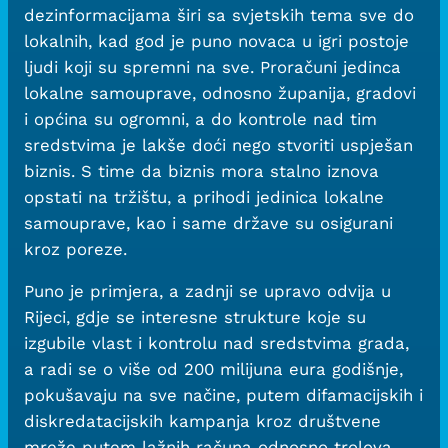
dezinformacijama širi sa svjetskih tema sve do
lokalnih, kad god je puno novaca u igri postoje
ljudi koji su spremni na sve. Proračuni jedinca
lokalne samouprave, odnosno županija, gradovi
i općina su ogromni, a do kontrole nad tim
sredstvima je lakše doći nego stvoriti uspješan
biznis. S time da biznis mora stalno iznova
opstati na tržištu, a prihodi jedinica lokalne
samouprave, kao i same države su osigurani
kroz poreze.
Puno je primjera, a zadnji se upravo odvija u
Rijeci, gdje se interesne strukture koje su
izgubile vlast i kontrolu nad sredstvima grada,
a radi se o više od 200 milijuna eura godišnje,
pokušavaju na sve načine, putem difamacijskih i
diskredatacijskih kampanja kroz društvene
mreže putem lažnih računa odnosno trolova