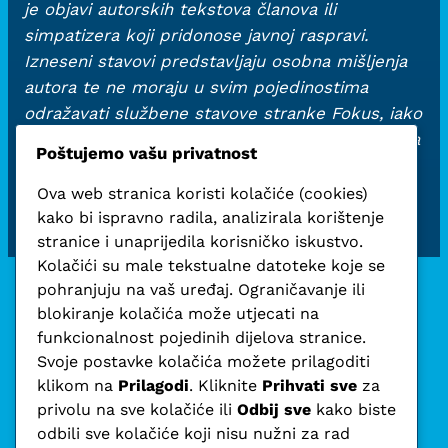
je objavi autorskih tekstova članova ili
simpatizera koji pridonose javnoj raspravi.
Izneseni stavovi predstavljaju osobna mišljenja
autora te ne moraju u svim pojedinostima
odražavati službene stavove stranke Fokus, iako
su objavljeni u skladu s temeljnim vrijednostima
Poštujemo vašu privatnost
ekonomskih sloboda, otvorenog dijaloga i
argumentirane rasprave.
Ova web stranica koristi kolačiće (cookies)
kako bi ispravno radila, analizirala korištenje
stranice i unaprijedila korisničko iskustvo.
Kolačići su male tekstualne datoteke koje se
pohranjuju na vaš uređaj. Ograničavanje ili
blokiranje kolačića može utjecati na
funkcionalnost pojedinih dijelova stranice.
Svoje postavke kolačića možete prilagoditi
klikom na
Prilagodi
. Kliknite
Prihvati sve
za
privolu na sve kolačiće ili
Odbij sve
kako biste
odbili sve kolačiće koji nisu nužni za rad