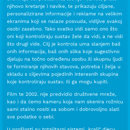
njihovo kretanje i navike, te prikazuju ciljane,
personalizirane informacije i reklame na velikim
ekranima koji se nalaze posvuda, vidljive svakoj
osobi zasebno. Tako svatko vidi samo ono što
oni koji kontroliraju sustav žele da vidi, a ne vidi
što drugi vide. Cilj je kontrola uma slanjem baš
onih informacija, baš onih slika koje sugestivno
djeluju na točno određenu osobu ili skupnu ljudi
te formiranje njihovih stavova, potreba i želja u
skladu s ciljevima pojedinih interesnih skupina
koje kontroliraju sustav. Ili ga mogu kupiti.
Film te 2002. nije predvidio društvene mreže,
kao i da ćemo kameru koja nam skenira rožnicu
sami stalno nositi sa sobom i dobrovoljno slati
sve podatke o sebi.
U prošlosti su totalitarni sistemi „krali“ djecu