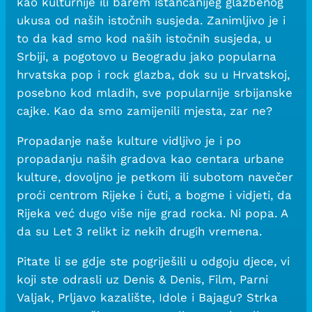
kao kulturnije ili barem istančanijeg glazbenog
ukusa od naših istočnih susjeda. Zanimljivo je i
to da kad smo kod naših istočnih susjeda, u
Srbiji, a pogotovo u Beogradu jako popularna
hrvatska pop i rock glazba, dok su u Hrvatskoj,
posebno kod mladih, sve popularnije srbijanske
cajke. Kao da smo zamijenili mjesta, zar ne?
Propadanje naše kulture vidljivo je i po
propadanju naših gradova kao centara urbane
kulture, dovoljno je petkom ili subotom navečer
proći centrom Rijeke i čuti, a bogme i vidjeti, da
Rijeka već dugo više nije grad rocka. Ni popa. A
da su Let 3 relikt iz nekih drugih vremena.
Pitate li se gdje ste pogriješili u odgoju djece, vi
koji ste odrasli uz Denis & Denis, Film, Parni
Valjak, Prljavo kazalište, Idole i Bajagu? Strka