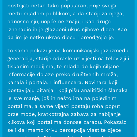
postojati netko tako popularan, prije svega
među mlađom publikom, a da stariji za njega,
odnosno nju, uopće ne znaju, i kao drugo
iznenadio ih je glazbeni ukus njihove djece. Kao
da im je netko ukrao djecu i preodgojio je.
To samo pokazuje na komunikacijski jaz između
generacija, starije odrasle uz vijesti na televiziji i
tiskanim medijima, te mlađe do kojih ciljane
informacije dolaze preko društvenih mreža,
kanala i portala. I influencera. Novinara koji
postavljaju pitanja i koji pišu analitičkih članaka
je sve manje, još ih nešto ima na pojedinim
portalima, a same vijesti postaju roba poput
brze mode, kratkotrajna zabava za nabijanje
klikova koji portalima donose zaradu. Pokazalo
se i da imamo krivu percepcija vlastite djece