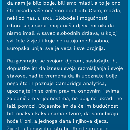
da nam je bilo bolje, bili smo mladi, a to je ono
što nikada više nećemo opet biti. Osim, možda,
neki od nas, u srcu. Slobode i mogućnosti
izbora koja sada imaju naša djeca mi nikada
nismo imali. A savez slobodnih država, u kojoj
svi žele živjeti i koje ne ratuju međusobno,
Europska unija, sve je veća i sve brojnija.
Razgovarajte se svojom djecom, saslušajte ih,
dopustite im da iznesu svoja razmišljanja i svoje
stavove, nađite vremena da ih upoznate bolje
nego što ih poznaje Cambridge Analytica,
upoznajte ih se onim pravim, osnovnim i svima
zajedničkim vrijednostima, ne ubij, ne ukradi, ne
laži, pomozi. Objasnite im da će im budućnost
biti onakva kakvu sama stvore, da sami biraju
hoće li oni, a jednoga dana i njihova djeca,
živjeti u ljubavi ili u strahu. Recite im da je