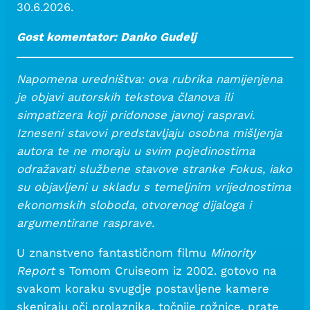
30.6.2026.
Gost komentator: Danko Gudelj
Napomena uredništva: ova rubrika namijenjena
je objavi autorskih tekstova članova ili
simpatizera koji pridonose javnoj raspravi.
Izneseni stavovi predstavljaju osobna mišljenja
autora te ne moraju u svim pojedinostima
odražavati službene stavove stranke Fokus, iako
su objavljeni u skladu s temeljnim vrijednostima
ekonomskih sloboda, otvorenog dijaloga i
argumentirane rasprave.
U znanstveno fantastičnom filmu
Minority
Report
s Tomom Cruiseom iz 2002. gotovo na
svakom koraku svugdje postavljene kamere
skeniraju oči prolaznika, točnije rožnice, prate